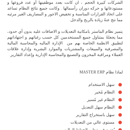
الشركات كبيرة الحجم ، ان كانت بعدد موظفينها أو عدد فروعها و
مستودعاتها و حركه دوران رأسمالها . وكانت جميع نتائج النظام تساعد
على اتخاذ القرارات المناسبة و تخفيض الاجور و المصاريف الغير مرئيه
مما نتج عنهُ زيادة بالربح والدخل.
يتميز نظام الماستر بامكانية التعديلات و الاضافات عليه بدون أي حدود،
مما يجعلهُ بمتناول جميع المستخدمين كل حسب رغباتهم و اجتهاداتهم
لتطبيق الانظمة الخاصة بهم من الإدارة الماليه والمحاسبة المالية
والمصرفية والمبيعات والمشتريات والموارد البشرية وإدارة علاقات
العملاء ومراقبة المخزون والتصنيع والمحاسبة الإدارية وإعداد التقارير.
لماذا نظام MASTER ERP
سهل الاستخدام
النظام مُخير
النظام غير مُسير
النظام سهل التعديل
سهل باستخراج التقارير
مستوى عالي من التعديلات
يُعتمد في تنظيم الخطط الماليه