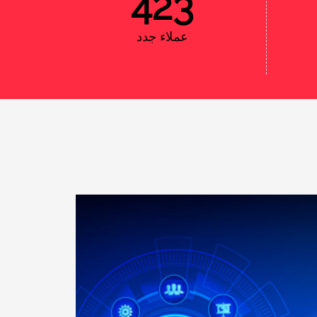
441
عملاء جدد