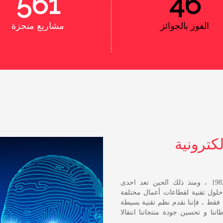
584
48
الفوز بالجوائز
مشاريع منجزة
كترونية
أسست شركة وادي السيلكون للحلول الالكترونية عام 1982 ، ومنذ ذلك الحين تعد احدى
حلول تقنية لقطاعات أعمال مختلفة
 فقط ، فإننا نقدم نظم تقنية بسيطة
اتنا و تحسين جودة منتجاتنا انتقالا